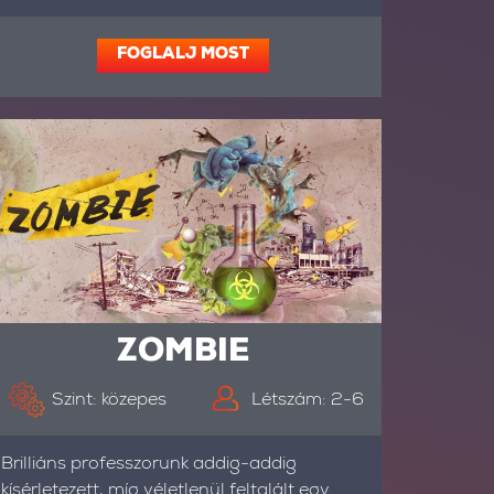
FOGLALJ MOST
ZOMBIE
Szint: közepes
Létszám: 2-6
Brilliáns professzorunk addig-addig
kísérletezett, míg véletlenül feltalált egy