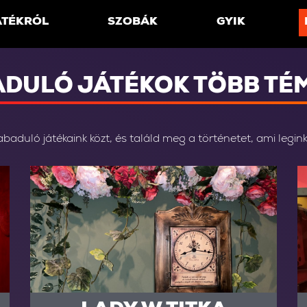
ÁTÉKRÓL
SZOBÁK
GYIK
ADULÓ JÁTÉKOK TÖBB TÉ
baduló játékaink közt, és találd meg a történetet, ami legin