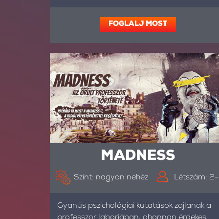
FOGLALJ MOST
MADNESS
Szint: nagyon nehéz
Létszám: 2
Gyanús pszichológiai kutatások zajlanak a
professzor laborjában, ahonnan érdekes