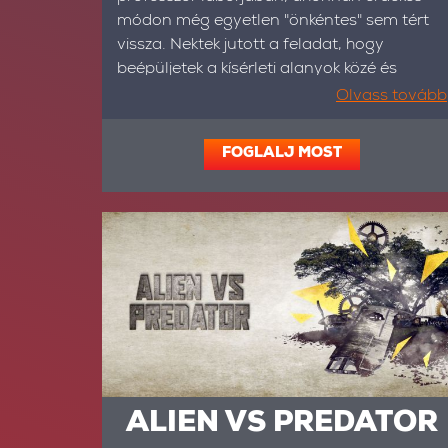
módon még egyetlen "önkéntes" sem tért
vissza. Nektek jutott a feladat, hogy
beépüljetek a kísérleti alanyok közé és
felfedjétek, mik folynak a labor falai közt.
Olvass tovább
FOGLALJ MOST
ALIEN VS PREDATOR