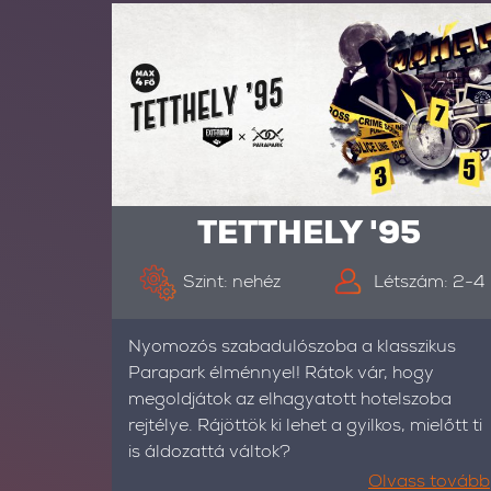
TETTHELY '95
Szint: nehéz
Létszám: 2-4
Nyomozós szabadulószoba a klasszikus
Parapark élménnyel! Rátok vár, hogy
megoldjátok az elhagyatott hotelszoba
rejtélye. Rájöttök ki lehet a gyilkos, mielőtt ti
is áldozattá váltok?
Olvass tovább