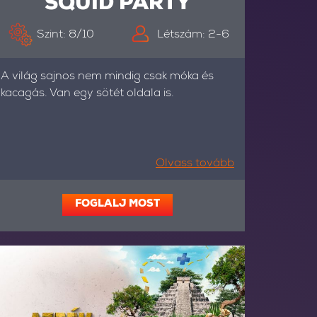
SQUID PARTY
Szint: 8/10
Létszám: 2-6
A világ sajnos nem mindig csak móka és
kacagás. Van egy sötét oldala is.
Olvass tovább
FOGLALJ MOST