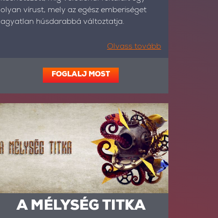
olyan vírust, mely az egész emberiséget
agyatlan húsdarabbá változtatja.
Olvass tovább
FOGLALJ MOST
A MÉLYSÉG TITKA