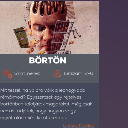
BÖRTÖN
Szint: nehéz
Létszám: 2-6
Mit teszel, ha valóra válik a legnagyobb
rémálmod? Egyszercsak egy rejtélyes
börtönben találjátok magatokat, még csak
nem is tudjátok, hogy hogyan vagy
egyáltalán miért kerültetek oda.
Olvass tovább