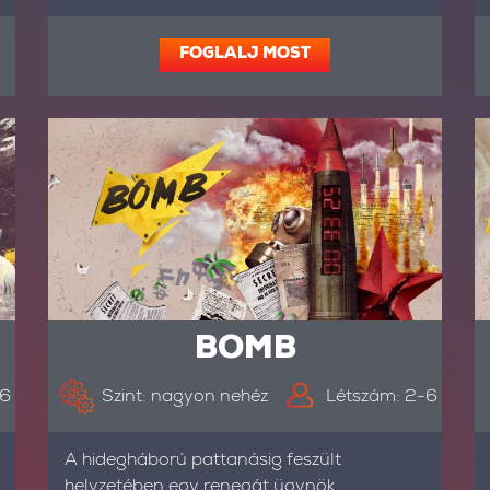
FOGLALJ MOST
BOMB
-6
Szint: nagyon nehéz
Létszám: 2-6
A hidegháború pattanásig feszült
helyzetében egy renegát ügynök