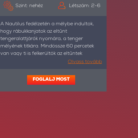
Szint: nehéz
Létszám: 2-6
A Nautilus fedélzetén a mélybe indultok,
hogy rábukkanjatok az eltűnt
tengeralattjárók nyomára, a tenger
mélyének titkára. Mindössze 60 percetek
van vagy ti is felkerültök az eltűntek
listájára!
Olvass tovább
FOGLALJ MOST