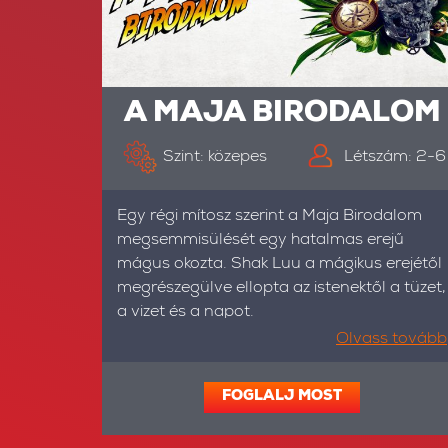
A MAJA BIRODALOM
Szint: közepes
Létszám: 2-6
Egy régi mítosz szerint a Maja Birodalom
megsemmisülését egy hatalmas erejű
mágus okozta. Shak Luu a mágikus erejétől
megrészegülve ellopta az istenektől a tüzet,
a vizet és a napot.
Olvass tovább
FOGLALJ MOST