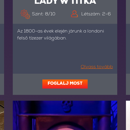
LADY W TITKA
Szint: 8/10
Létszám: 2-6
Az 1800-as évek elején járunk a londoni
felső tízezer világában.
Olvass tovább
FOGLALJ MOST