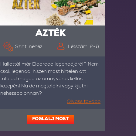
AZTÉK
Szint: nehéz
Létszám: 2-6
Hallottál már Eldorado legendájáról? Nem
csak legenda, hiszen most hirtelen ott
találod magad az aranyváros kellős
közepén! Na de megtalálni vagy kijutni
nehezebb onnan?
Olvass tovább
FOGLALJ MOST