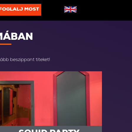
FOGLALJ MOST
MÁBAN
kább beszippant titeket!