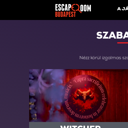
A J
SZAB
Nézz körül izgalmas sza