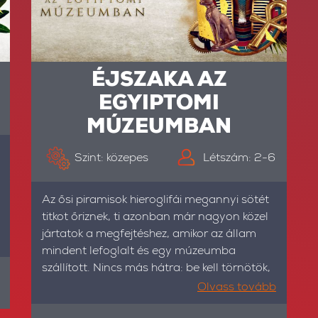
ÉJSZAKA AZ
EGYIPTOMI
MÚZEUMBAN
Szint: közepes
Létszám: 2-6
Az ősi piramisok hieroglifái megannyi sötét
titkot őriznek, ti azonban már nagyon közel
jártatok a megfejtéshez, amikor az állam
mindent lefoglalt és egy múzeumba
szállított. Nincs más hátra: be kell törnötök,
hogy visszaszerezhessétek a kutatási
Olvass tovább
anyagot és leránthassátok a leplet a