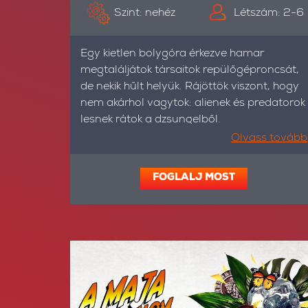
Szint: nehéz
Létszám: 2-6
Egy kietlen bolygóra érkezve hamar
megtaláljátok társaitok repülőgéproncsát,
de nekik hűlt helyük. Rájöttök viszont, hogy
nem akárhol vagytok: alienek és predatorok
lesnek rátok a dzsungelből.
Olvass tovább
FOGLALJ MOST