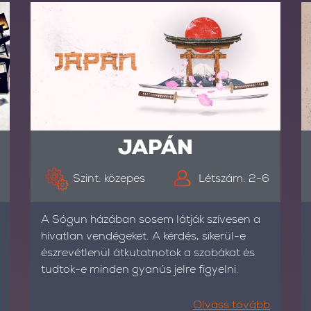
JAPÁN
Szint: közepes
Létszám: 2-6
A Sógun házában sosem látják szívesen a
hívatlan vendégeket. A kérdés, sikerül-e
észrevétlenül átkutatnotok a szobákat és
tudtok-e minden gyanús jelre figyelni.
Olvass tovább