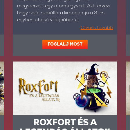
megszerzett egy atomfegyvert. Azt tervezi,
hogy saját szakállára kirobbantja a 3. és
egyben utolsó világháborút.
Olvass tovább
FOGLALJ MOST
ROXFORT ÉS A