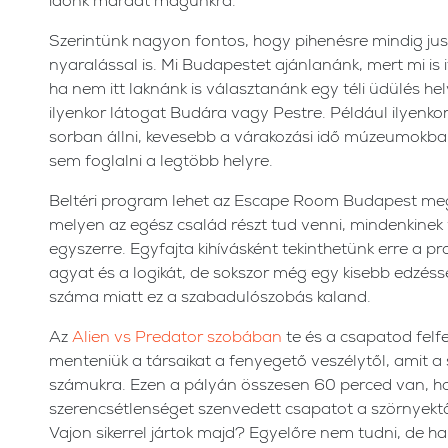
időnk maradt magunkra.
Szerintünk nagyon fontos, hogy pihenésre mindig jus
nyaralással is. Mi Budapestet ajánlanánk, mert mi is i
ha nem itt laknánk is választanánk egy téli üdülés he
ilyenkor látogat Budára vagy Pestre. Például ilyenkor
sorban állni, kevesebb a várakozási idő múzeumokban
sem foglalni a legtöbb helyre.
Beltéri program lehet az Escape Room Budapest meg
melyen az egész család részt tud venni, mindenkinek v
egyszerre. Egyfajta kihívásként tekinthetünk erre a
agyat és a logikát, de sokszor még egy kisebb edzéssel 
száma miatt ez a szabadulószobás kaland.
Az
Alien vs Predator szobában
te és a csapatod felfe
menteniük a társaikat a fenyegető veszélytől, amit a
számukra. Ezen a pályán összesen 60 perced van, 
szerencsétlenséget szenvedett csapatot a szörnyekt
Vajon sikerrel jártok majd? Egyelőre nem tudni, de h