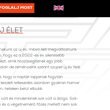
FOGLALJ MOST
J ÉLET
 nekünk az új év, miben kell megváltoznunk
n, hogy ez a 2022-es év sikeresebb
okat, amik hozzásegítenek egy jobb
alan de reményeink szerint szuper új év felé.
, hogy a naptár lapjainak fogytán
 A kezdeti lelkesedés azonban gyakran hamar
, heteken belül elbukik.
volt és mindenkinek sok volt a dolga. Sok-
sok és a végetnemérő főzés mellett nem sok