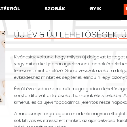
ÁTÉKRÓL
SZOBÁK
GYIK
ÚJ ÉV & ÚJ LEHETŐSÉGEK, Ú
Kíváncsiak voltunk, hogy milyen új dolgokat tartogat
vagy miben kell jobban igyekeznünk, annak érdekébe
lehessen, mint az előző. Sorra vesszük azokat a dolg
évkezdéshez minket és segítenek elindulni egy bizonyt
Évről évre sokan szeretnék megragadni a lehetőséget
sorsfordító változtatásokat hozzanak életvitelükbe.
kimerül, és az újévi fogadalmak jelentős része napokon
A karácsonyi forgatagban mindenki nagyon elfoglalt 
sok kihívás és stressz ért minket, az ajándékvásárlá