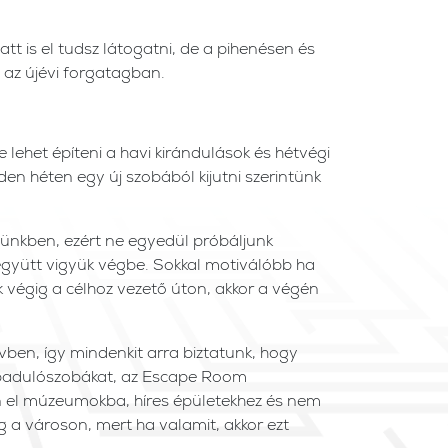
tt is el tudsz látogatni, de a pihenésen és
l az újévi forgatagban.
lehet építeni a havi kirándulások és hétvégi
den héten egy új szobából kijutni szerintünk
tünkben, ezért ne egyedül próbáljunk
gyütt vigyük végbe. Sokkal motiválóbb ha
 végig a célhoz vezető úton, akkor a végén
en, így mindenkit arra biztatunk, hogy
abadulószobákat, az Escape Room
on el múzeumokba, híres épületekhez és nem
g a városon, mert ha valamit, akkor ezt