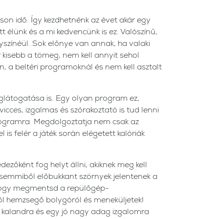
son idő. Így kezdhetnénk az évet akár egy
tt élünk és a mi kedvencünk is ez. Valószínű,
lyszínéül. Sok előnye van annak, ha valaki
 kisebb a tömeg, nem kell annyit sehol
, a beltéri programoknál és nem kell asztalt
látogatása is. Egy olyan program ez,
icces, izgalmas és szórakoztató is tud lenni
 programra. Megdolgoztatja nem csak az
is felér a játék során elégetett kalóriák
dezőként fog helyt állni, akiknek meg kell
 semmiből előbukkant szörnyek jelentenek a
hogy megmentsd a repülőgép-
ől hemzsegő bolygóról és meneküljetek!
a kalandra és egy jó nagy adag izgalomra