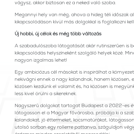
vágysz, akkor biztosan ez a neked való szoba.
Megannyi hely van még, ahova a hideg téli időszak ala
kikapcsolódáson kívül más dolgokkal is foglalkozni kel
Új hobbi, új célok és még több változás
A szabadulószoba látogatását akár rutinszerűen is be 
kikapcsolódás helyszíneként szolgáló helyek közé. Min
nagyon izgalmas lehet!
Egy ambiciózus cél másokat is inspirálhat a környeze
nekivágni ennek a nagy kalandnak, hanem közösen, e
közösen kezdünk el valamit és, ha közösen is megyünk
less kivel örülni a sikereknek.
Nagyszerű dolgokat tartogat Budapest a 2022-es évb
látogasson el a Magyar fővárosba, próbálja ki a sz
kalandokat, jó éttermeket, kocsmatúrákat, látogass
utolsó sorban egy rollerre pattanva, száguldjon végi